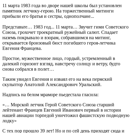
11 марта 1983 года во дворе нашей школы был установлен
памятник летчику-герою. На торжественный митинги
прибыли его братья и сестры, однополчане...
Представьте… 1983 год... 11 марта… Звучит гимн Советского
Союза, грохочет троекратный ружейный салют. Спадает
наземь покрывало и взорам, собравшимся на митинг,
открывается бронзовый бюст погибшего героя-летчика
Евгения Францева.
Простое, мужественное лицо, гордый, устремленный в
далекий горизонт взгляд, навстречу солнцу и ветру, будто
снова собрался в полет…
Таким увидел Евгения и изваял его на века пермский
скульптор Анатолий Александрович Уральский.
Надпись на белом мраморе пьедестала гласила:
«… Морской летчик Герой Советского Союза старший
лейтенант Францев Евгений Иванович первый в истории
нашей авиации торпедой уничтожил фашистскую подводную
лодку»
С тех пор прошло 39 лет! Но и по сей день приходят сюда и