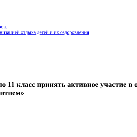
ость
анизацией отдыха детей и их оздоровления
по 11 класс принять активное участие 
житием»