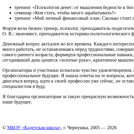
т
ренинг «Психология денег
: от мышления бедности к бог
с
еминар «Кем стать, чтобы много зарабатывать?»
т
ренинг «
М
ой личный финансовый план. Сколько стоит 
Форум вели бизнес-тренер, психолог, преподаватель
п
едагогич
О. В.;
экономист, преподаватель историко-политологического 
Денежный вопрос актуален во все времена. Каждого интерес
но
много работать, не останавливаясь перед трудностями, совер
самого раннего возраста, формируя профессиональные навыки,
сегодняшний день ценятся «золотые руки», креативное мышлен
Организаторы и участники испытали
чувство удовлетворения,
профессиональн
ое
будуще
е
. Я нашла ответы на те вопросы, к
двигаться вперед, идти к своей профессии уже сейчас, не остав
специалистом я буду.
Я благодарна организаторам за такую прекрасную возможность
наше
будущее.
©
МБОУ «Кадетская школа»
, г. Чернушка, 2005 — 2026