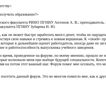
атству»
получить образование?»
еского фак
ультета РИНО ПГНИУ Антонов А. В.;
преподаватель, 
факультета ПГНИУ Зубарева Н. Ю.
, как
он может быстро
зара
ботать много денег, чтобы не ощущат
шенствуя свои навыки и стремясь к новым вершинам. К «своей» 
 которые в дальнейшем оценит работодатель, иногда даже не за
ие и работоспособность выпускника учебного заведения.
и
время, проведенное на форуме, по моему мнению,
прошло не н
оторые волновали меня
при
выборе будущей специальности. Коне
ляя на потом этот важный шаг. Форум помог мне осознать, что мо
 посетить данный форум. Это во многом помогло мне
, как
и дру