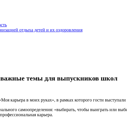
ость
анизацией отдыха детей и их оздоровления
 важные темы для выпускников школ
 карьера в моих руках», в рамках которого гости выступали 
нального самоопределени
я
:
«
выбирать, чтобы выиграть
или
выби
профессиональная карьера.