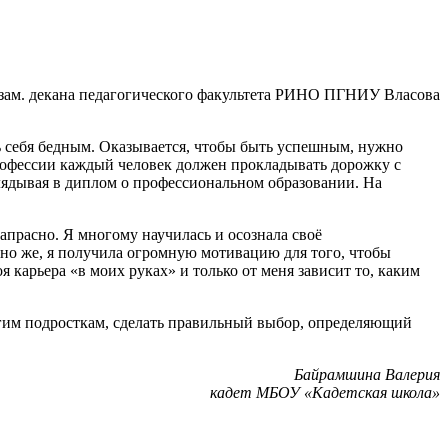
зам. декана
п
едагогического факу
льтета РИНО ПГНИУ Власова
ь себя бедным. Оказывается, чтобы быть успешным, нужно
профессии каждый человек должен прокладывать дорожку с
глядывая в диплом о профессиональном образовании. На
апрасно
. Я многому научилась и осознала сво
ё
чно же, я получила огромную мотивацию
для того, чтобы
я карьера «в моих руках» и только от меня зависит то, каким
гим под
росткам,
сделать правильный выбор, определяющий
Байрамшина Валерия
кадет МБОУ «Кадетская школа»