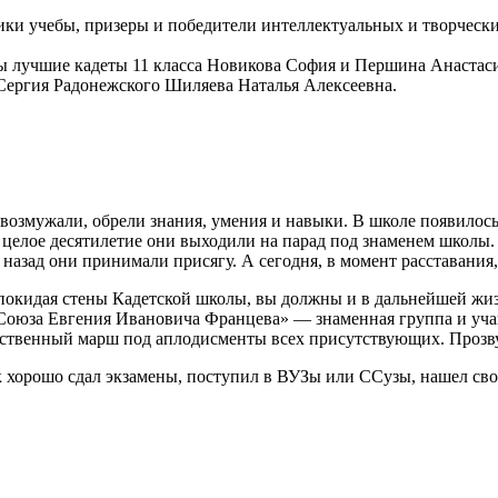
и учебы, призеры и победители интеллектуальных и творчески
лучшие кадеты 11 класса Новикова София и Першина Анастасия,
 Сергия Радонежского Шиляева Наталья Алексеевна.
 возмужали, обрели знания, умения и навыки. В школе появило
целое десятилетие они выходили на парад под знаменем школы. 
 назад они принимали присягу. А сегодня, в момент расставания
окидая стены Кадетской школы, вы должны и в дальнейшей жизн
Союза Евгения Ивановича Францева» — знаменная группа и учащ
ственный марш под аплодисменты всех присутствующих. Прозвуч
 хорошо сдал экзамены, поступил в ВУЗы или ССузы, нашел сво