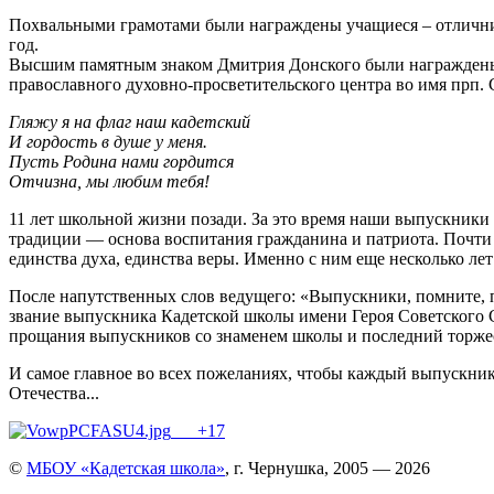
Похвальными грамотами были награждены учащиеся – отличник
год.
Высшим памятным знаком Дмитрия Донского были награждены 
православного духовно-просветительского центра во имя прп.
Гляжу я на флаг наш кадетский
И гордость в душе у меня.
Пусть Родина нами гордится
Отчизна, мы любим тебя!
11 лет школьной жизни позади. За это время наши выпускники
традиции — основа воспитания гражданина и патриота. Почти 
единства духа, единства веры. Именно с ним еще несколько лет
После напутственных слов ведущего: «Выпускники, помните, п
звание выпускника Кадетской школы имени Героя Советского 
прощания выпускников со знаменем школы и последний торже
И самое главное во всех пожеланиях, чтобы каждый выпускник
Отечества...
+17
©
МБОУ «Кадетская школа»
, г. Чернушка, 2005 — 2026