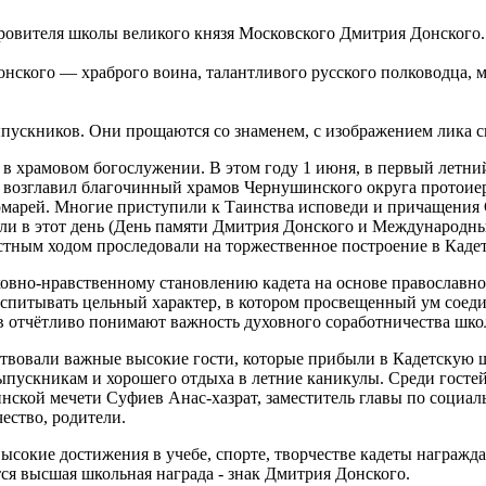
ровителя школы великого князя Московского Дмитрия Донского.
нского — храброго воина, талантливого русского полководца, му
ыпускников. Они прощаются со знаменем, с изображением лика 
 в храмовом богослужении. В этом году 1 июня, в первый летни
е возглавил благочинный храмов Чернушинского округа протои
номарей. Многие приступили к Таинства исповеди и причащени
ли в этот день (День памяти Дмитрия Донского и Международны
стным ходом проследовали на торжественное построение в Каде
ховно-нравственному становлению кадета на основе православн
питывать цельный характер, в котором просвещенный ум соединя
в отчётливо понимают важность духовного соработничества шко
вовали важные высокие гости, которые прибыли в Кадетскую шк
пускникам и хорошего отдыха в летние каникулы. Среди госте
кой мечети Суфиев Анас-хазрат, заместитель главы по социал
чество, родители.
ысокие достижения в учебе, спорте, творчестве кадеты награжд
ся высшая школьная награда - знак Дмитрия Донского.