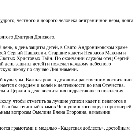
дрого, честного и доброго человека безграничной веры, долга
святого Дмитрия Донского.
й день, в день защиты детей, в Свято-Андрониковском храме
ерей Сергий Пашкевич. Старшие кадеты Некрасов Максим и
я Святых Христовых Тайн. По окончании службы отец Сергий
й день защиты детей) и пожелал каждому небесного
тскую школу по случаю Дня знамени.
ой культуры. Важная роль в духовно-нравственном воспитании
ется с сердцем и волей к деятельности во имя Отечества.
лы и Церкви в деле воспитания подрастающего поколения.
олу, чтобы отметить за лучшие успехи кадет и педагогов в
й был благочинный храмов Чернушинского округа протоиерей
ьным вопросам Омелина Елена Егоровна, начальник
аются грамотами и медалью «Кадетская доблесть», достойным