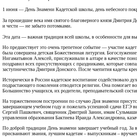
1 июня — День Знамени Кадетской школы, день небесного пок
За прошедшие века имя святого благоверного князя Дмитрия До
и чести — не забыто потомками.
Эта дата — важная традиция всей школы, в особенности для в
Но предшествует это очень трепетное событие — участие кадет
была совершена детская Божественная литургия. Богослужени
Нигаматьянов Алексей, прислуживали в алтаре в качестве по
поздравил всех присутствующих с праздниками, которые совпа
заступничества Дмитрия Донского. После чаепития кадеты кре
Исторически в России кадетское воспитание содействовало ду
подрастающего поколения отводится религии. Она помогает вос
Большинство учащихся, их родители, преподавательский соста
На торжественном построении по случаю Дня знамени присутст
завершающем учебном году и пожелать успешной сдачи ЕГЭ вы
Сергий Пашкевич, священник Дмитрий Занин, имам Сульмашинс
управления образования Бактиева Ираида Александровна, каза
По доброй традиции День знамени завершает учебный год. За в
присваивают звания, лучшим кадетам – выпускникам – вручает