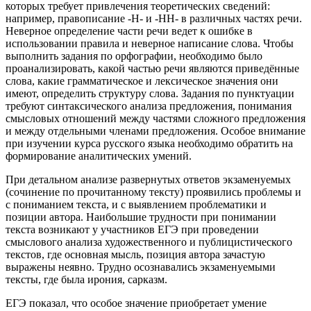
которых требует привлечения теоретических сведений:
например, правописание -Н- и -НН- в различных частях речи.
Неверное определение части речи ведет к ошибке в
использовании правила и неверное написание слова. Чтобы
выполнить задания по орфографии, необходимо было
проанализировать, какой частью речи являются приведённые
слова, какие грамматическое и лексическое значения они
имеют, определить структуру слова. Задания по пунктуации
требуют синтаксического анализа предложения, понимания
смысловых отношений между частями сложного предложения
и между отдельными членами предложения. Особое внимание
при изучении курса русского языка необходимо обратить на
формирование аналитических умений.
При детальном анализе развернутых ответов экзаменуемых
(сочинение по прочитанному тексту) проявились проблемы и
с пониманием текста, и с выявлением проблематики и
позиции автора. Наибольшие трудности при понимании
текста возникают у участников ЕГЭ при проведении
смыслового анализа художественного и публицистического
текстов, где основная мысль, позиция автора зачастую
выражены неявно. Трудно осознавались экзаменуемыми
тексты, где была ирония, сарказм.
ЕГЭ показал, что особое значение приобретает умение