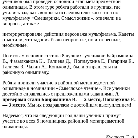
учеников был проведен основной этап метапредметной
олимпиады. В этом туре ребята работали в группах, где
учились задавать вопросы исследовательского типа по
мультфильму «Смешарики. Смысл жизни», отвечали на
вопросы, а также
интерпретировали действия персонажа мультфильма. Кадеты
отметили, что задания были непростые, но интересные,
необычные.
По итогам основного этапа 8 лучших учеников: Байрамшина
В., Фазылханова К., Галиева Д., Поплаухина Е., Гагарина Е.,
Галиева З., Чалин А., Коньков Д. были отправлены на
районную олимпиаду.
Ребята приняли участие в районной метапредметной
олимпиаде в номинации «Смысловое чтение». Все ученики
достойно справлялись с предложенными заданиями.
А
призерами стали Байрамшина В. — 2 место, Поплаухина Е.
— 3 место.
Мы их поздравляем с достойным выступлением!
Надеемся, что на следующий год наши ученики примут
участие во всех 5 номинациях районной метапредметной
олимпиады.
Кустова С. А.