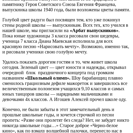
памятнику Героя Советского Союза Евгения Францева,
выпускника школы 1940 года, были возложены цветы памяти.
Голубой цвет радуги был посвящен тем, кто уже покинул
стены родной школы — выпускникам. Всех тех, кто учился в
нашей школе, мы пригласили на
«Арбат выпускников»
.
Пока юные художницы 3 класса рисовали свои шедевры,
ученица 7 класса Диана Маевская исполнила для всех
красивую песню «Нарисовать мечту». Возможно, именно так,
и рисовали ученики свою голубую мечту.
Удалось показать дорогим гостям и то, чем живет школа
сегодня. Зеленый цвет — цвет юности и надежды, открывал
очередной блок праздничного концерта под громким
названием
«Школьный олимп».
Шоу барабанщиц плавно
сменилось грациозным дефиле мажореток и завершилось все
величественным полонезом учащихся 9,10 классов и самых
юных танцоров школы — нарядными мальчишками и
девочками 4х классов. А Игошев Алексей прочел школе оду.
Конечно, не были забыты в этот замечательный день и
прошлые школьные годы, и хочется строчкой из песни
пропеть: «Разве они пролетят без следа? Нет, не забудет никто
никогда школьные годы…» Старое доброе «Черно-белое
кино», как по взмаху волшебной палочки, перенесло нас в