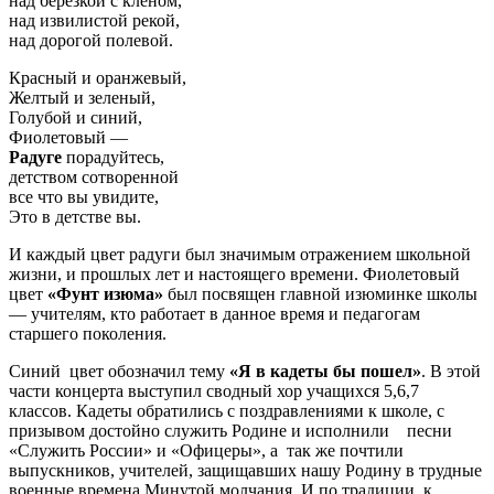
над березкой с кленом,
над извилистой рекой,
над дорогой полевой.
Красный и оранжевый,
Желтый и зеленый,
Голубой и синий,
Фиолетовый —
Радуге
порадуйтесь,
детством сотворенной
все что вы увидите,
Это в детстве вы.
И каждый цвет радуги был значимым отражением школьной
жизни, и прошлых лет и настоящего времени. Фиолетовый
цвет
«Фунт изюма»
был посвящен главной изюминке школы
— учителям, кто работает в данное время и педагогам
старшего поколения.
Синий цвет обозначил тему
«Я в кадеты бы пошел»
. В этой
части концерта выступил сводный хор учащихся 5,6,7
классов. Кадеты обратились с поздравлениями к школе, с
призывом достойно служить Родине и исполнили песни
«Служить России» и «Офицеры», а так же почтили
выпускников, учителей, защищавших нашу Родину в трудные
военные времена Минутой молчания. И по традиции, к