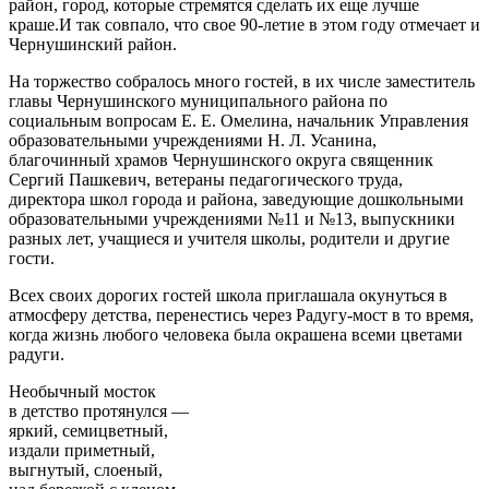
район, город, которые стремятся сделать их еще лучше
краше.И так совпало, что свое 90-летие в этом году отмечает и
Чернушинский район.
На торжество собралось много гостей, в их числе заместитель
главы Чернушинского муниципального района по
социальным вопросам Е. Е. Омелина, начальник Управления
образовательными учреждениями Н. Л. Усанина,
благочинный храмов Чернушинского округа священник
Сергий Пашкевич, ветераны педагогического труда,
директора школ города и района, заведующие дошкольными
образовательными учреждениями №11 и №13, выпускники
разных лет, учащиеся и учителя школы, родители и другие
гости.
Всех своих дорогих гостей школа приглашала окунуться в
атмосферу детства, перенестись через Радугу-мост в то время,
когда жизнь любого человека была окрашена всеми цветами
радуги.
Необычный мосток
в детство протянулся —
яркий, семицветный,
издали приметный,
выгнутый, слоеный,